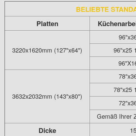
BELIEBTE STAN
Platten
Küchenarbei
96"x3
3220x1620mm (127"x64")
96"x25 
96"X1
78"x3
78"x25 
3632x2032mm (143"x80")
72"x3
Gemäß Ihrer 
Dicke
1