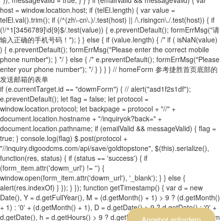
host = window.location.host; if (telEl.length) { var value =
telEl.val().trim(); if (/^(zh\-cn\.)/.test(host) || /\.risingcn\./.test(host)) { if
(!/^1[3456789]\d{9}$/.test(value)) { e.preventDefault(); formErrMsg("请
输入正确的手机号码！"); } } else { if (value.length) { /* if ( isNaN(value)
) { e.preventDefault(); formErrMsg("Please enter the correct mobile
phone number"); } */ } else { /* e.preventDefault(); formErrMsg("Please
enter your phone number"); */ } } } } // homeForm 参考捷胜首页底部的
发送邮箱的表单
if (e.currentTarget.id == "dowmForm") { // alert("asd1f2s1df");
e.preventDefault(); let flag = false; let protocol =
window.location.protocol; let backpage = protocol + "//" +
document.location.hostname + "/inquiryok?back=" +
document.location.pathname; if (emailValid && messageValid) { flag =
true; } console.log(flag) $.post(protocol +
"//inquiry.digoodcms.com/api/save/goldtopstone", $(this).serialize(),
function(res, status) { if (status == 'success') { if
(form_item.attr('dowm_url') != '') {
window.open(form_item.attr('dowm_url'), '_blank'); } } else {
alert(res.indexOf) } }); } }); function getTimestamp() { var d = new
Date(), Y = d.getFullYear(), M = (d.getMonth() + 1) > 9 ? (d.getMonth()
+ 1) : '0' + (d.getMonth() + 1), D = d.getDate() > 9 ? d.getDate() : '0' +
d.getDate(), h = d.getHours() > 9 ? d.getHours() : '0' + d.getHours(), m
Angebot anfordern