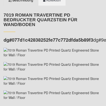
Beschreibung
Kollektion
7019 ROMAN TRAVERTINE PD
BEDRUCKTER QUARZSTEIN FÜR
WAND/BODEN
dg#077d1c42838252fe77c772dfda5b89f3
dg#9e