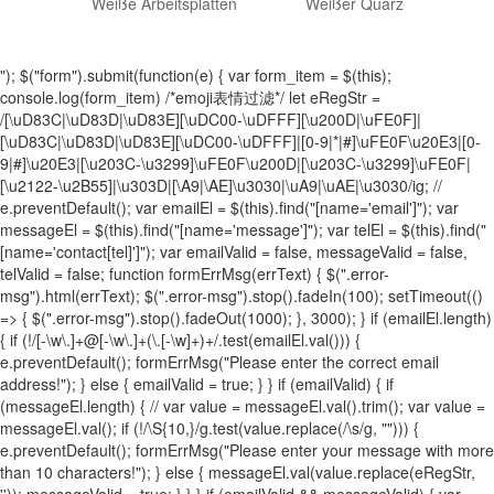
Weiße Arbeitsplatten
Weißer Quarz
"); $("form").submit(function(e) { var form_item = $(this);
console.log(form_item) /*emoji表情过滤*/ let eRegStr =
/[\uD83C|\uD83D|\uD83E][\uDC00-\uDFFF][\u200D|\uFE0F]|
[\uD83C|\uD83D|\uD83E][\uDC00-\uDFFF]|[0-9|*|#]\uFE0F\u20E3|[0-
9|#]\u20E3|[\u203C-\u3299]\uFE0F\u200D|[\u203C-\u3299]\uFE0F|
[\u2122-\u2B55]|\u303D|[\A9|\AE]\u3030|\uA9|\uAE|\u3030/ig; //
e.preventDefault(); var emailEl = $(this).find("[name='email']"); var
messageEl = $(this).find("[name='message']"); var telEl = $(this).find("
[name='contact[tel]']"); var emailValid = false, messageValid = false,
telValid = false; function formErrMsg(errText) { $(".error-
msg").html(errText); $(".error-msg").stop().fadeIn(100); setTimeout(()
=> { $(".error-msg").stop().fadeOut(1000); }, 3000); } if (emailEl.length)
{ if (!/[-\w\.]+@[-\w\.]+(\.[-\w]+)+/.test(emailEl.val())) {
e.preventDefault(); formErrMsg("Please enter the correct email
address!"); } else { emailValid = true; } } if (emailValid) { if
(messageEl.length) { // var value = messageEl.val().trim(); var value =
messageEl.val(); if (!/\S{10,}/g.test(value.replace(/\s/g, ""))) {
e.preventDefault(); formErrMsg("Please enter your message with more
than 10 characters!"); } else { messageEl.val(value.replace(eRegStr,
'')); messageValid = true; } } } if (emailValid && messageValid) { var