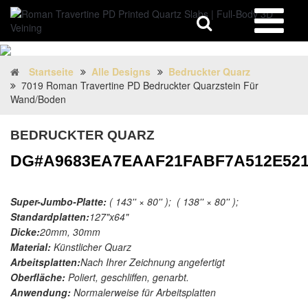
Startseite
Alle Designs
Bedruckter Quarz
7019 Roman Travertine PD Bedruckter Quarzstein Für
Wand/Boden
BEDRUCKTER QUARZ
DG#A9683EA7EAAF21FABF7A512E52
Super-Jumbo-Platte:
( 143'' × 80'' ); ( 138'' × 80'' );
Standardplatten:
127"x64"
Dicke:
20mm, 30mm
Material:
Künstlicher Quarz
Arbeitsplatten:
Nach Ihrer Zeichnung angefertigt
Oberfläche:
Poliert, geschliffen, genarbt.
Anwendung:
Normalerweise für Arbeitsplatten