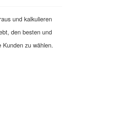
aus und kalkulieren
rebt, den besten und
re Kunden zu wählen.
 ATLANTA, GA 30309
sales@goldtopstone.c
n Road,Jimei
+86-150-8034-1449
+1(470)231-6626
/
+1(6
 Samutsakhon Thailand
0479
Steinmöbel
/
Naturstein