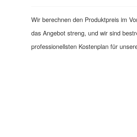
Wir berechnen den Produktpreis im Vor
das Angebot streng, und wir sind best
professionellsten Kostenplan für unse
USA-ADRESSE: 1800 PEACHTREE ST NW STE 410,
CHINA-ADRESSE: Room 2505/2512,No.464 Xinlinwa
District,Xiamen,361022
THAILAND-ADRESSE: Moo.2, Kalong, AmphurMaung,
74000