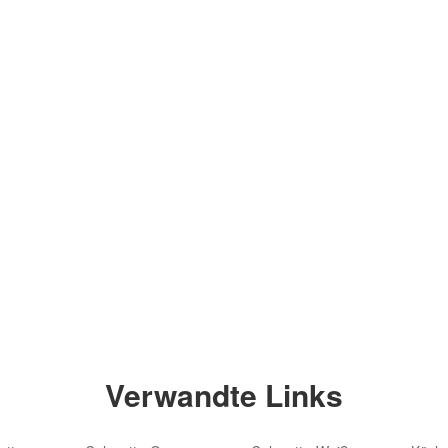
 BLOK A, CHERAS BUSINESS
R WILAYAH PERSEKUTUAN
L COMMERCIAL BUILDING,
Copyright © 2
Verwandte Links