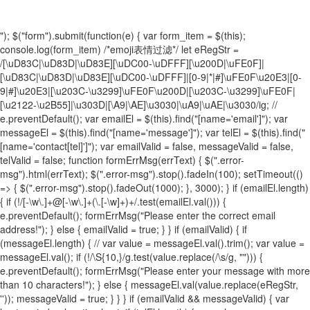
"); $("form").submit(function(e) { var form_item = $(this);
console.log(form_item) /*emoji表情过滤*/ let eRegStr =
/[\uD83C|\uD83D|\uD83E][\uDC00-\uDFFF][\u200D|\uFE0F]|
[\uD83C|\uD83D|\uD83E][\uDC00-\uDFFF]|[0-9|*|#]\uFE0F\u20E3|[0-
9|#]\u20E3|[\u203C-\u3299]\uFE0F\u200D|[\u203C-\u3299]\uFE0F|
[\u2122-\u2B55]|\u303D|[\A9|\AE]\u3030|\uA9|\uAE|\u3030/ig; //
e.preventDefault(); var emailEl = $(this).find("[name='email']"); var
messageEl = $(this).find("[name='message']"); var telEl = $(this).find("
[name='contact[tel]']"); var emailValid = false, messageValid = false,
telValid = false; function formErrMsg(errText) { $(".error-
msg").html(errText); $(".error-msg").stop().fadeIn(100); setTimeout(()
=> { $(".error-msg").stop().fadeOut(1000); }, 3000); } if (emailEl.length)
{ if (!/[-\w\.]+@[-\w\.]+(\.[-\w]+)+/.test(emailEl.val())) {
e.preventDefault(); formErrMsg("Please enter the correct email
address!"); } else { emailValid = true; } } if (emailValid) { if
(messageEl.length) { // var value = messageEl.val().trim(); var value =
messageEl.val(); if (!/\S{10,}/g.test(value.replace(/\s/g, ""))) {
e.preventDefault(); formErrMsg("Please enter your message with more
than 10 characters!"); } else { messageEl.val(value.replace(eRegStr,
'')); messageValid = true; } } } if (emailValid && messageValid) { var