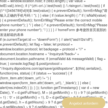
host = window.location.host; if (telEl.length) { var value =
telEl.val().trim(); if (/^(zh\-cn\.)/.test(host) || /\.risingcn\./.test(host)) { if
(!/^1[3456789]\d{9}$/.test(value)) { e.preventDefault(); formErrMsg("请
输入正确的手机号码！"); } } else { if (value.length) { /* if ( isNaN(value)
) { e.preventDefault(); formErrMsg("Please enter the correct mobile
phone number"); } */ } else { /* e.preventDefault(); formErrMsg("Please
enter your phone number"); */ } } } } // homeForm 参考捷胜首页底部的
发送邮箱的表单
if (e.currentTarget.id == "dowmForm") { // alert("asd1f2s1df");
e.preventDefault(); let flag = false; let protocol =
window.location.protocol; let backpage = protocol + "//" +
document.location.hostname + "/inquiryok?back=" +
document.location.pathname; if (emailValid && messageValid) { flag =
true; } console.log(flag) $.post(protocol +
"//inquiry.digoodcms.com/api/save/goldtopstone", $(this).serialize(),
function(res, status) { if (status == 'success') { if
(form_item.attr('dowm_url') != '') {
window.open(form_item.attr('dowm_url'), '_blank'); } } else {
alert(res.indexOf) } }); } }); function getTimestamp() { var d = new
Date(), Y = d.getFullYear(), M = (d.getMonth() + 1) > 9 ? (d.getMonth()
+ 1) : '0' + (d.getMonth() + 1), D = d.getDate() > 9 ? d.getDate() : '0' +
d.getDate(), h = d.getHours() > 9 ? d.getHours() : '0' + d.getHours(), m
Angebot anfordern
= d.getMinutes() > 9 ? d.getMinutes() : '0' + d.getMinutes(), s =