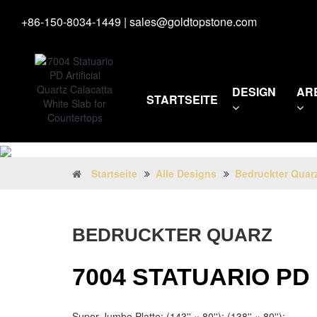
+86-150-8034-1449
|
sales@goldtopstone.com
DESIGN
AR
STARTSEITE
Startseite
Alle Designs
Bedruckter Quar
BEDRUCKTER QUARZ
7004 STATUARIO PD
Super Jumbo Platte: (143'' × 80''); (138'' × 80'');