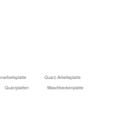
012-2024 Goldtop Stone 2024 Alle Rechte vorbehalten
narbeitsplatte
Quarz-Arbeitsplatte
Quarzplatten
Waschbeckenplatte