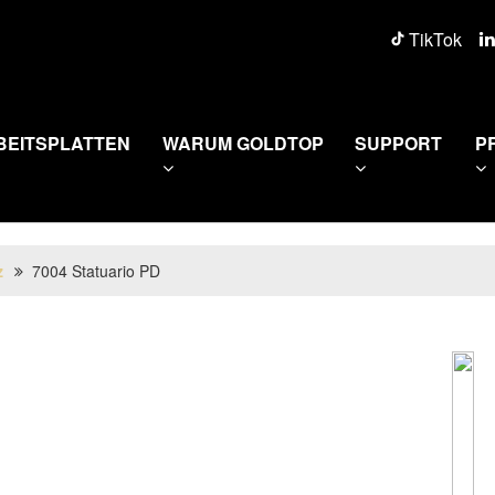
TikTok
BEITSPLATTEN
WARUM GOLDTOP
SUPPORT
P
z
7004 Statuario PD