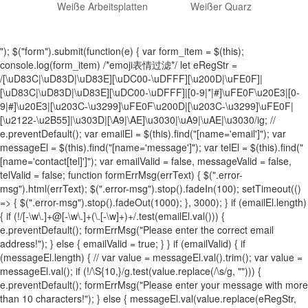
Weiße Arbeitsplatten
Weißer Quarz
"); $("form").submit(function(e) { var form_item = $(this);
console.log(form_item) /*emoji表情过滤*/ let eRegStr =
/[\uD83C|\uD83D|\uD83E][\uDC00-\uDFFF][\u200D|\uFE0F]|
[\uD83C|\uD83D|\uD83E][\uDC00-\uDFFF]|[0-9|*|#]\uFE0F\u20E3|[0-
9|#]\u20E3|[\u203C-\u3299]\uFE0F\u200D|[\u203C-\u3299]\uFE0F|
[\u2122-\u2B55]|\u303D|[\A9|\AE]\u3030|\uA9|\uAE|\u3030/ig; //
e.preventDefault(); var emailEl = $(this).find("[name='email']"); var
messageEl = $(this).find("[name='message']"); var telEl = $(this).find("
[name='contact[tel]']"); var emailValid = false, messageValid = false,
telValid = false; function formErrMsg(errText) { $(".error-
msg").html(errText); $(".error-msg").stop().fadeIn(100); setTimeout(()
=> { $(".error-msg").stop().fadeOut(1000); }, 3000); } if (emailEl.length)
{ if (!/[-\w\.]+@[-\w\.]+(\.[-\w]+)+/.test(emailEl.val())) {
e.preventDefault(); formErrMsg("Please enter the correct email
address!"); } else { emailValid = true; } } if (emailValid) { if
(messageEl.length) { // var value = messageEl.val().trim(); var value =
messageEl.val(); if (!/\S{10,}/g.test(value.replace(/\s/g, ""))) {
e.preventDefault(); formErrMsg("Please enter your message with more
than 10 characters!"); } else { messageEl.val(value.replace(eRegStr,