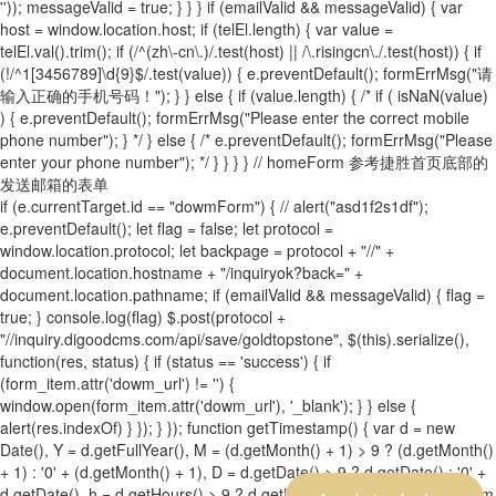
'')); messageValid = true; } } } if (emailValid && messageValid) { var
host = window.location.host; if (telEl.length) { var value =
telEl.val().trim(); if (/^(zh\-cn\.)/.test(host) || /\.risingcn\./.test(host)) { if
(!/^1[3456789]\d{9}$/.test(value)) { e.preventDefault(); formErrMsg("请
输入正确的手机号码！"); } } else { if (value.length) { /* if ( isNaN(value)
) { e.preventDefault(); formErrMsg("Please enter the correct mobile
phone number"); } */ } else { /* e.preventDefault(); formErrMsg("Please
enter your phone number"); */ } } } } // homeForm 参考捷胜首页底部的
发送邮箱的表单
if (e.currentTarget.id == "dowmForm") { // alert("asd1f2s1df");
e.preventDefault(); let flag = false; let protocol =
window.location.protocol; let backpage = protocol + "//" +
document.location.hostname + "/inquiryok?back=" +
document.location.pathname; if (emailValid && messageValid) { flag =
true; } console.log(flag) $.post(protocol +
"//inquiry.digoodcms.com/api/save/goldtopstone", $(this).serialize(),
function(res, status) { if (status == 'success') { if
(form_item.attr('dowm_url') != '') {
window.open(form_item.attr('dowm_url'), '_blank'); } } else {
alert(res.indexOf) } }); } }); function getTimestamp() { var d = new
Date(), Y = d.getFullYear(), M = (d.getMonth() + 1) > 9 ? (d.getMonth()
+ 1) : '0' + (d.getMonth() + 1), D = d.getDate() > 9 ? d.getDate() : '0' +
d.getDate(), h = d.getHours() > 9 ? d.getHours() : '0' + d.getHours(), m