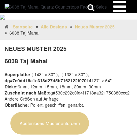
Startseite
Alle Designs
Neues Muster 2025
6038 Taj Mahal
NEUES MUSTER 2025
6038 Taj Mahal
Superplatte:
( 143'' × 80'' ); ( 138'' × 80'' );
dg#7e0dd18a1c318d27d5b7162122f07014
127" × 64"
Dicke:
6mm, 12mm, 15mm, 18mm, 20mm, 30mm
Zuschnitt nach Maß:
dg#530c292c0fd4f1718aa321756380ccc2
Andere Größen auf Anfrage
Oberfläche:
Poliert, geschliffen, genarbt.
Kostenloses Muster anfordern