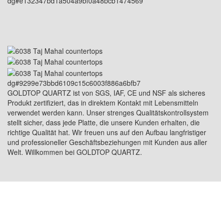
dg#e132347bd1a504a9bf0a48bcb1474569
dg#9299e73bbd6109c15c6003f886a6bfb7
GOLDTOP QUARTZ ist von SGS, IAF, CE und NSF als sicheres
Produkt zertifiziert, das in direktem Kontakt mit Lebensmitteln
verwendet werden kann. Unser strenges Qualitätskontrollsystem
stellt sicher, dass jede Platte, die unsere Kunden erhalten, die
richtige Qualität hat. Wir freuen uns auf den Aufbau langfristiger
und professioneller Geschäftsbeziehungen mit Kunden aus aller
Welt. Willkommen bei GOLDTOP QUARTZ.
USA-ADRESSE: 1800 PEACHTREE ST NW
STE 410, ATLANTA, GA 30309