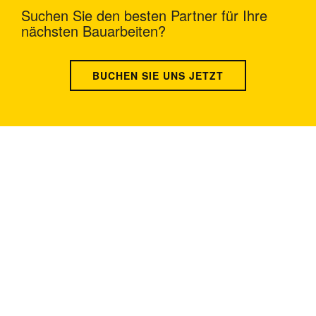
Suchen Sie den besten Partner für Ihre
nächsten Bauarbeiten?
BUCHEN SIE UNS JETZT
USA-ADRESSE: 1800 PEACHTREE ST NW
STE 410, ATLANTA, GA 30309
CHINA-ADRESSE: Room 2505/2512,No.464
Xinlinwan Road,Jimei District,Xiamen,361022
THAILAND-ADRESSE: Moo.2, Kalong,
AmphurMaung, Samutsakhon Thailand 74000