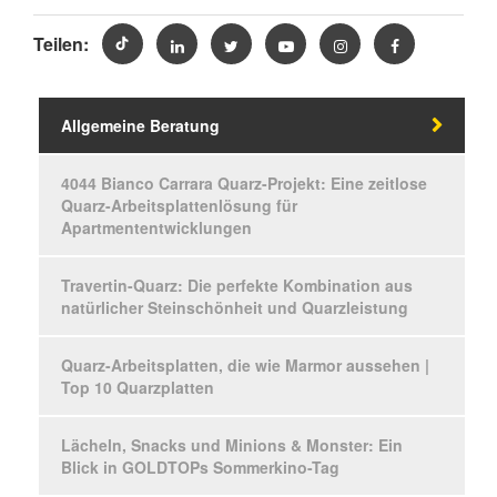
Teilen:
Allgemeine Beratung
4044 Bianco Carrara Quarz-Projekt: Eine zeitlose
Quarz-Arbeitsplattenlösung für
Apartmententwicklungen
Travertin-Quarz: Die perfekte Kombination aus
natürlicher Steinschönheit und Quarzleistung
Quarz-Arbeitsplatten, die wie Marmor aussehen |
Top 10 Quarzplatten
Lächeln, Snacks und Minions & Monster: Ein
Blick in GOLDTOPs Sommerkino-Tag